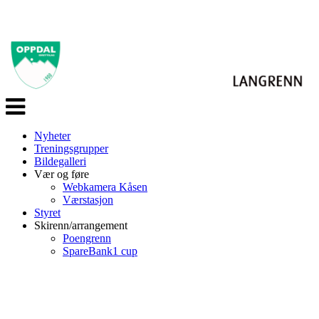
Veksle
navigasjon
Nyheter
Treningsgrupper
Bildegalleri
Vær og føre
Webkamera Kåsen
Værstasjon
Styret
Skirenn/arrangement
Poengrenn
SpareBank1 cup