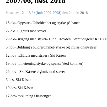
2007/06, høst 2018
Postet av
12 - 13 år (født 2009-2008)
den
24. okt 2018
15.okt- Oppstart- Utholdenhet og styrke på banen
22.okt. Elghufs med staver
29.okt- skigang med staver- Tur til Hovden. Start tidligere! Kl 160
5.nov- Buldring i buldrerommet- styrke og imitasjonsøvelser
12.nov- Elghufs med staver / Ski Kåsen
19.nov- Innetrening styrke og spenst (sted kommer)
26.nov - Ski Kåsen/ elghufs med staver
3.des- Ski Kåsen
10.des- Ski Kåsen
17.des- avslutning i bassenget