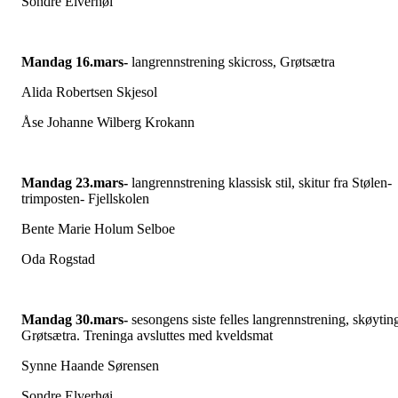
Sondre Elverhøi
Mandag 16.mars-
langrennstrening skicross, Grøtsætra
Alida Robertsen Skjesol
Åse Johanne Wilberg Krokann
Mandag 23.mars-
langrennstrening klassisk stil, skitur fra Stølen-
trimposten- Fjellskolen
Bente Marie Holum Selboe
Oda Rogstad
Mandag 30.mars-
sesongens siste felles langrennstrening, skøytin
Grøtsætra. Treninga avsluttes med kveldsmat
Synne Haande Sørensen
Sondre Elverhøi