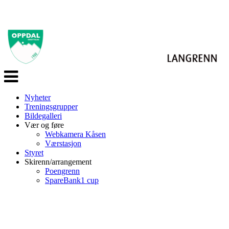
Veksle
navigasjon
Nyheter
Treningsgrupper
Bildegalleri
Vær og føre
Webkamera Kåsen
Værstasjon
Styret
Skirenn/arrangement
Poengrenn
SpareBank1 cup