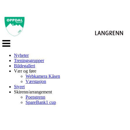
Veksle
navigasjon
Nyheter
Treningsgrupper
Bildegalleri
Vær og føre
Webkamera Kåsen
Værstasjon
Styret
Skirenn/arrangement
Poengrenn
SpareBank1 cup