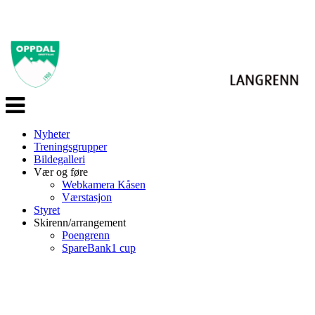
Veksle
navigasjon
Nyheter
Treningsgrupper
Bildegalleri
Vær og føre
Webkamera Kåsen
Værstasjon
Styret
Skirenn/arrangement
Poengrenn
SpareBank1 cup