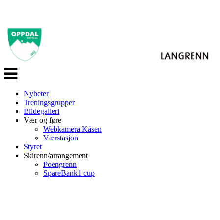
Veksle
navigasjon
Nyheter
Treningsgrupper
Bildegalleri
Vær og føre
Webkamera Kåsen
Værstasjon
Styret
Skirenn/arrangement
Poengrenn
SpareBank1 cup