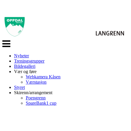
Veksle
navigasjon
Nyheter
Treningsgrupper
Bildegalleri
Vær og føre
Webkamera Kåsen
Værstasjon
Styret
Skirenn/arrangement
Poengrenn
SpareBank1 cup