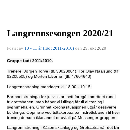
Langrennsesongen 2020/21
Postet av
10 - 11 år (født 2011-2010)
den
29. okt 2020
Gruppe født 2011/2010:
Trenere: Jørgen Torve (tlf. 99023884), Tor Olav Naalsund (tlf.
92208505) og Morten Elverhøi (tlf. 47604643)
Langrennstrening mandager kl. 18.00 - 19.15:
Barmarkstreninga før jul vil stort sett foregå i området rundt
friidrettsbanen, men håper vi i tillegg får til ei trening i
svømmehallen. Grunnet koronasituasjonen utgår dessverre
buldringa. Oppmøte ved tidtakerbua på friidrettsbanen til hver
trening dersom ikke annet er avtalt på Messenger-gruppen.
Langrennstrening i Kåsen skianlegg og Grøtsætra når det blir