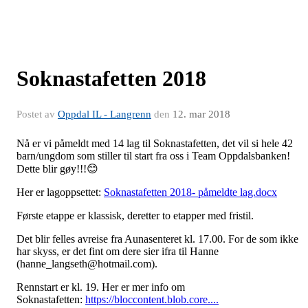
Soknastafetten 2018
Postet av
Oppdal IL - Langrenn
den
12. mar 2018
Nå er vi påmeldt med 14 lag til Soknastafetten, det vil si hele 42
barn/ungdom som stiller til start fra oss i Team Oppdalsbanken!
Dette blir gøy!!!😊
Her er lagoppsettet:
Soknastafetten 2018- påmeldte lag.docx
Første etappe er klassisk, deretter to etapper med fristil.
Det blir felles avreise fra Aunasenteret kl. 17.00. For de som ikke
har skyss, er det fint om dere sier ifra til Hanne
(hanne_langseth@hotmail.com).
Rennstart er kl. 19. Her er mer info om
Soknastafetten:
https://bloccontent.blob.core....