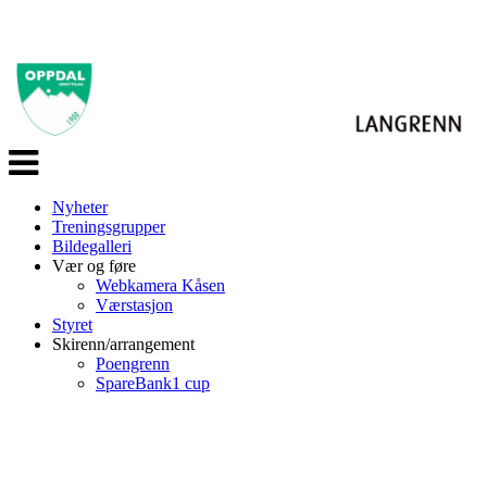
Veksle
navigasjon
Nyheter
Treningsgrupper
Bildegalleri
Vær og føre
Webkamera Kåsen
Værstasjon
Styret
Skirenn/arrangement
Poengrenn
SpareBank1 cup