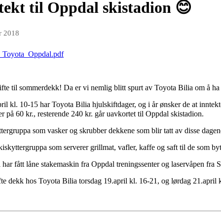
tekt til Oppdal skistadion 😊
r 2018
_Toyota_Oppdal.pdf
å skifte til sommerdekk! Da er vi nemlig blitt spurt av Toyota Bilia om å
ril kl. 10-15 har Toyota Bilia hjulskiftdager, og i år ønsker de at inntek
 på 60 kr., resterende 240 kr. går uavkortet til Oppdal skistadion.
tergruppa som vasker og skrubber dekkene som blir tatt av disse dage
skyttergruppa som serverer grillmat, vafler, kaffe og saft til de som by
i har fått låne stakemaskin fra Oppdal treningssenter og laservåpen fra 
e dekk hos Toyota Bilia torsdag 19.april kl. 16-21, og lørdag 21.april kl