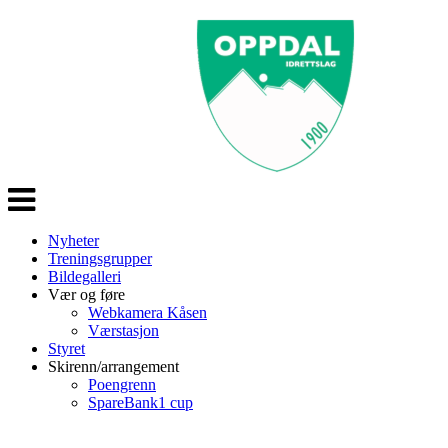
Veksle
navigasjon
Nyheter
Treningsgrupper
Bildegalleri
Vær og føre
Webkamera Kåsen
Værstasjon
Styret
Skirenn/arrangement
Poengrenn
SpareBank1 cup