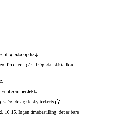
 ha et dugnadsoppdrag.
ten ifm dagen går til Oppdal skistadion i
ne.
tter til sommerdekk.
Sør-Trøndelag skiskytterkrets 🤗
. 10-15. Ingen timebestilling, det er bare