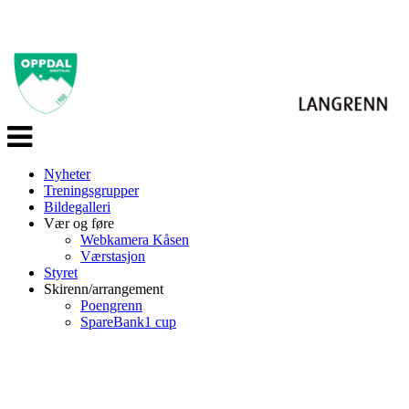
Veksle
navigasjon
Nyheter
Treningsgrupper
Bildegalleri
Vær og føre
Webkamera Kåsen
Værstasjon
Styret
Skirenn/arrangement
Poengrenn
SpareBank1 cup