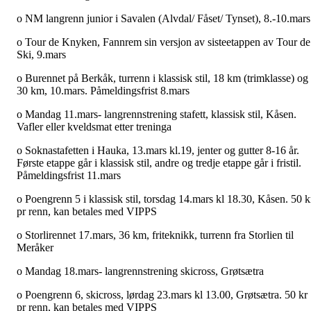
o NM langrenn junior i Savalen (Alvdal/ Fåset/ Tynset), 8.-10.mars
o Tour de Knyken, Fannrem sin versjon av sisteetappen av Tour de
Ski, 9.mars
o Burennet på Berkåk, turrenn i klassisk stil, 18 km (trimklasse) og
30 km, 10.mars. Påmeldingsfrist 8.mars
o Mandag 11.mars- langrennstrening stafett, klassisk stil, Kåsen.
Vafler eller kveldsmat etter treninga
o Soknastafetten i Hauka, 13.mars kl.19, jenter og gutter 8-16 år.
Første etappe går i klassisk stil, andre og tredje etappe går i fristil.
Påmeldingsfrist 11.mars
o Poengrenn 5 i klassisk stil, torsdag 14.mars kl 18.30, Kåsen. 50 k
pr renn, kan betales med VIPPS
o Storlirennet 17.mars, 36 km, friteknikk, turrenn fra Storlien til
Meråker
o Mandag 18.mars- langrennstrening skicross, Grøtsætra
o Poengrenn 6, skicross, lørdag 23.mars kl 13.00, Grøtsætra. 50 kr
pr renn, kan betales med VIPPS