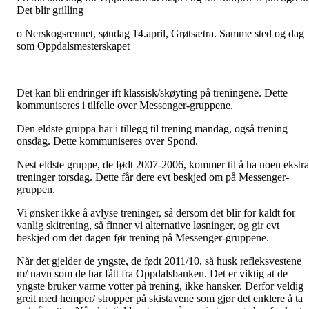
Det blir grilling
o Nerskogsrennet, søndag 14.april, Grøtsætra. Samme sted og dag
som Oppdalsmesterskapet
Det kan bli endringer ift klassisk/skøyting på treningene. Dette
kommuniseres i tilfelle over Messenger-gruppene.
Den eldste gruppa har i tillegg til trening mandag, også trening
onsdag. Dette kommuniseres over Spond.
Nest eldste gruppe, de født 2007-2006, kommer til å ha noen ekstra
treninger torsdag. Dette får dere evt beskjed om på Messenger-
gruppen.
Vi ønsker ikke å avlyse treninger, så dersom det blir for kaldt for
vanlig skitrening, så finner vi alternative løsninger, og gir evt
beskjed om det dagen før trening på Messenger-gruppene.
Når det gjelder de yngste, de født 2011/10, så husk refleksvestene
m/ navn som de har fått fra Oppdalsbanken. Det er viktig at de
yngste bruker varme votter på trening, ikke hansker. Derfor veldig
greit med hemper/ stropper på skistavene som gjør det enklere å ta