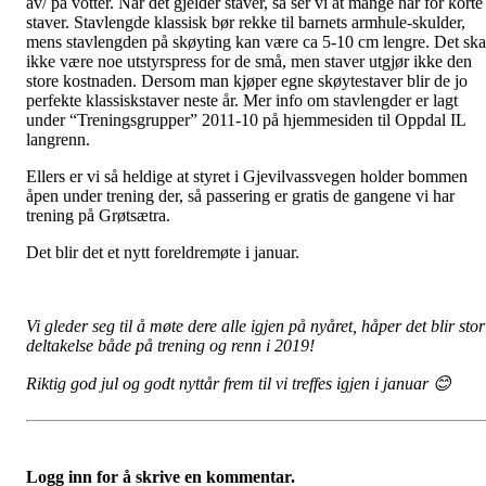
av/ på votter. Når det gjelder staver, så ser vi at mange har for korte
staver. Stavlengde klassisk bør rekke til barnets armhule-skulder,
mens stavlengden på skøyting kan være ca 5-10 cm lengre. Det ska
ikke være noe utstyrspress for de små, men staver utgjør ikke den
store kostnaden. Dersom man kjøper egne skøytestaver blir de jo
perfekte klassiskstaver neste år. Mer info om stavlengder er lagt
under “Treningsgrupper” 2011-10 på hjemmesiden til Oppdal IL
langrenn.
Ellers er vi så heldige at styret i Gjevilvassvegen holder bommen
åpen under trening der, så passering er gratis de gangene vi har
trening på Grøtsætra.
Det blir det et nytt foreldremøte i januar.
Vi gleder seg til å møte dere alle igjen på nyåret, håper det blir stor
deltakelse både på trening og renn i 2019!
Riktig god jul og godt nyttår frem til vi treffes igjen i januar
😊
Logg inn for å skrive en kommentar.