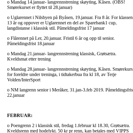
o Mandag 14.januar- langrennstrening skøyting, Kåsen. (OBS!
Smørekurset er flyttet til 28.januar)
o Uglarennet i Nilsbyen på Byåsen, 19.januar. Fra 8 år. For klassen
13 år og oppover er Uglarennet en del av Sparebank1 cup,
langdistanse i klassisk stil. Påmeldingsfrist 17 januar
o Flårennet på Ler, 20.januar. Fristil 6 år og opp til senior.
Påmeldingsfrist 18.januar
o Mandag 21.januar- langrennstrening klassisk, Grøtsætra.
Kveldsmat etter trening
o Mandag 28.januar- langrennstrening skøyting, Kåsen. Smørekurs
for foreldre under treninga, i tidtakerbua fra kl 18, av Terje
Volden/InterSport
o NM langrenn senior i Meråker, 31.jan-3.feb 2019. Påmeldingsfris
22.januar
FEBRUAR:
o Poengrenn 2 i klassisk stil, fredag 1.februar kl 18.30, Grøtsætra.
Kveldsrenn med hodelykt. 50 kr pr renn, kan betales med VIPPS