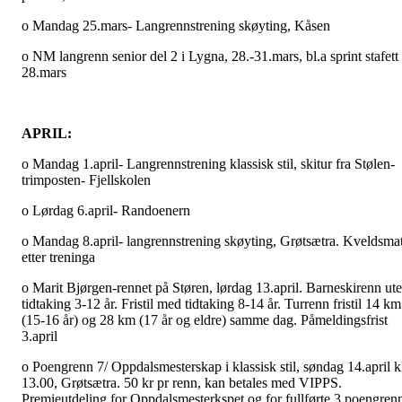
o Mandag 25.mars- Langrennstrening skøyting, Kåsen
o NM langrenn senior del 2 i Lygna, 28.-31.mars, bl.a sprint stafett
28.mars
APRIL:
o Mandag 1.april- Langrennstrening klassisk stil, skitur fra Stølen-
trimposten- Fjellskolen
o Lørdag 6.april- Randoenern
o Mandag 8.april- langrennstrening skøyting, Grøtsætra. Kveldsma
etter treninga
o Marit Bjørgen-rennet på Støren, lørdag 13.april. Barneskirenn ut
tidtaking 3-12 år. Fristil med tidtaking 8-14 år. Turrenn fristil 14 km
(15-16 år) og 28 km (17 år og eldre) samme dag. Påmeldingsfrist
3.april
o Poengrenn 7/ Oppdalsmesterskap i klassisk stil, søndag 14.april k
13.00, Grøtsætra. 50 kr pr renn, kan betales med VIPPS.
Premieutdeling for Oppdalsmesterkspet og for fullførte 3 poengren