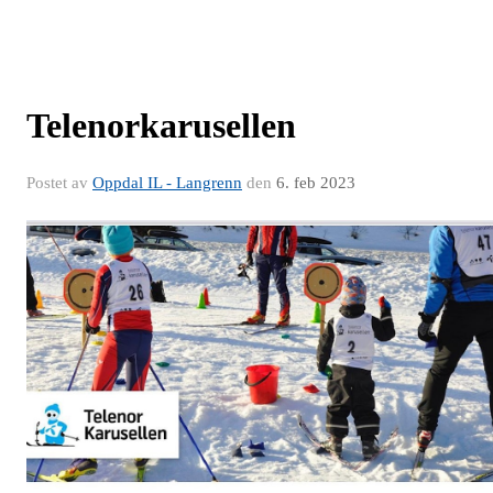
Telenorkarusellen
Postet av
Oppdal IL - Langrenn
den
6. feb 2023