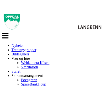
Veksle
navigasjon
Nyheter
Treningsgrupper
Bildegalleri
Vær og føre
Webkamera Kåsen
Værstasjon
Styret
Skirenn/arrangement
Poengrenn
SpareBank1 cup