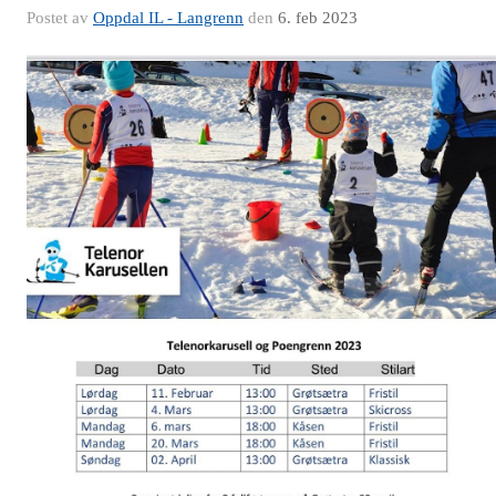
Postet av
Oppdal IL - Langrenn
den
6. feb 2023