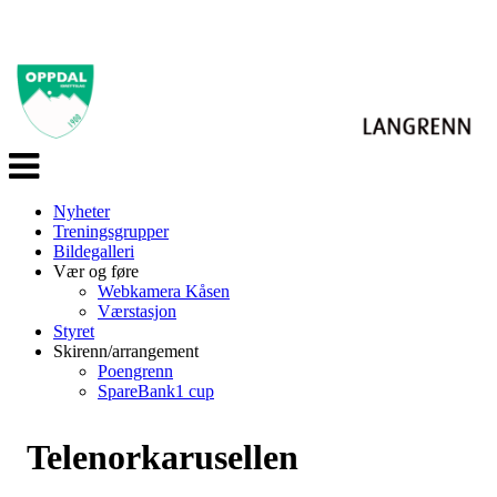
Veksle
navigasjon
Nyheter
Treningsgrupper
Bildegalleri
Vær og føre
Webkamera Kåsen
Værstasjon
Styret
Skirenn/arrangement
Poengrenn
SpareBank1 cup
Telenorkarusellen