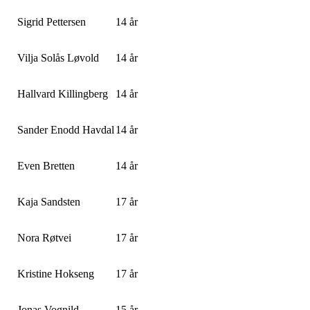
Sigrid Pettersen
14 år
Vilja Solås Løvold
14 år
Hallvard Killingberg
14 år
Sander Enodd Havdal
14 år
Even Bretten
14 år
Kaja Sandsten
17 år
Nora Røtvei
17 år
Kristine Hokseng
17 år
Jonas Vognild
15 år