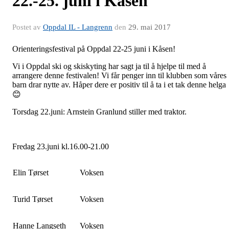
22.-25. juni i Kåsen
Postet av
Oppdal IL - Langrenn
den
29. mai 2017
Orienteringsfestival på Oppdal 22-25 juni i Kåsen!
Vi i Oppdal ski og skiskyting har sagt ja til å hjelpe til med å
arrangere denne festivalen! Vi får penger inn til klubben som våres
barn drar nytte av. Håper dere er positiv til å ta i et tak denne helga
😊
Torsdag 22.juni: Arnstein Granlund stiller med traktor.
Fredag 23.juni kl.16.00-21.00
Elin Tørset
Voksen
Turid Tørset
Voksen
Hanne Langseth
Voksen