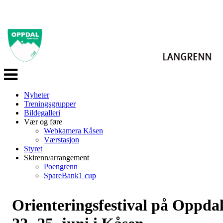
Veksle
navigasjon
Nyheter
Treningsgrupper
Bildegalleri
Vær og føre
Webkamera Kåsen
Værstasjon
Styret
Skirenn/arrangement
Poengrenn
SpareBank1 cup
Orienteringsfestival på Oppda