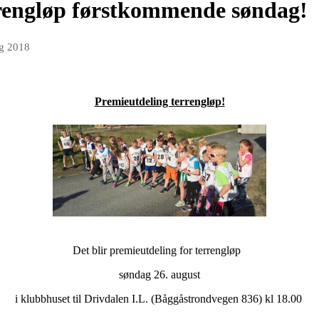
rrengløp førstkommende søndag!
ug 2018
Premieutdeling terrengløp!
Det blir premieutdeling for terrengløp
søndag 26. august
i klubbhuset til Drivdalen I.L. (Båggåstrondvegen 836) kl 18.00