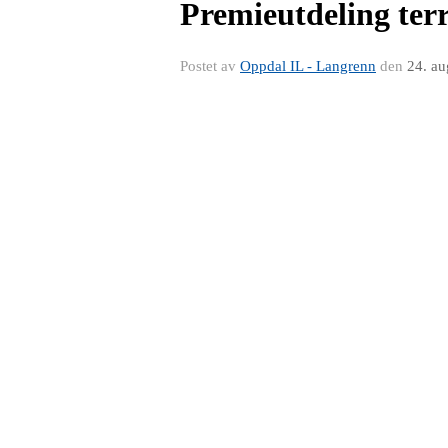
Premieutdeling te
Postet av
Oppdal IL - Langrenn
den
24. a