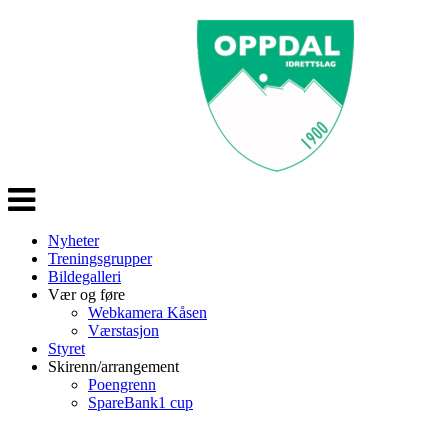
Veksle
navigasjon
Nyheter
Treningsgrupper
Bildegalleri
Vær og føre
Webkamera Kåsen
Værstasjon
Styret
Skirenn/arrangement
Poengrenn
SpareBank1 cup