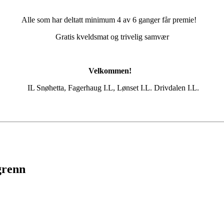
Alle som har deltatt minimum 4 av 6 ganger får premie!
Gratis kveldsmat og trivelig samvær
Velkommen!
IL Snøhetta, Fagerhaug I.L, Lønset I.L. Drivdalen I.L.
grenn